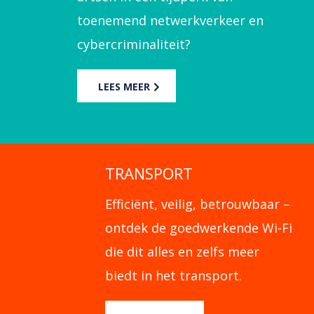
cybercriminaliteit?
LEES MEER
TRANSPORT
Efficiënt, veilig, betrouwbaar –
ontdek de goedwerkende Wi-Fi
die dit alles en zelfs meer
biedt in het transport.
LEES MEER