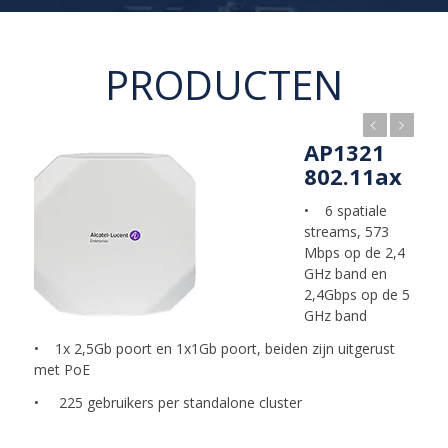
PRODUCTEN
Vorige
Volgende
AP1311
802.11ax
• 4 spatiale
streams, 573
Mbps op de 2.4
GHz band en
1.200 Mbps op
de 5 GHz band
• 3x Gigabit LAN poort, waarvan 2 PoE ondersteunen