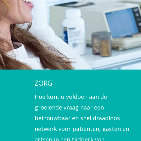
ZORG
Hoe kunt u voldoen aan de
groeiende vraag naar een
betrouwbaar en snel draadloos
netwerk voor patiënten, gasten en
artsen in een tijdperk van
toenemend netwerkverkeer en