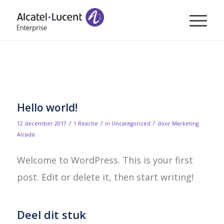
Blog - laatste nieuws
U bevindt zich hier:
Home
/
Uncategorized
/
Hello world!
Hello world!
/
/
/
12 december 2017
1 Reactie
in
Uncategorized
door
Marketing
Alcadis
Welcome to WordPress. This is your first
post. Edit or delete it, then start writing!
Deel dit stuk